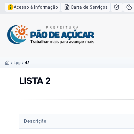
Acesso à Informação
Carta de Serviços
Política
Po
Lpg
43
Inicío
LISTA 2
Descrição