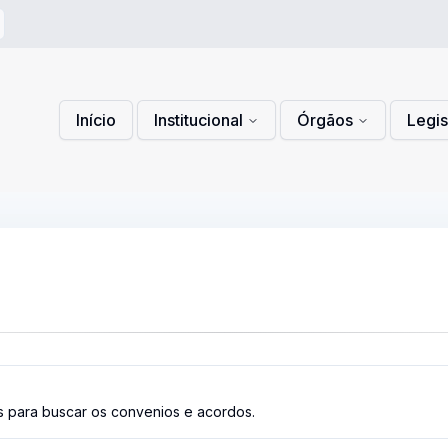
 de Privacidade
lítica de Cookies
Início
Institucional
Órgãos
Legi
os para buscar os convenios e acordos.