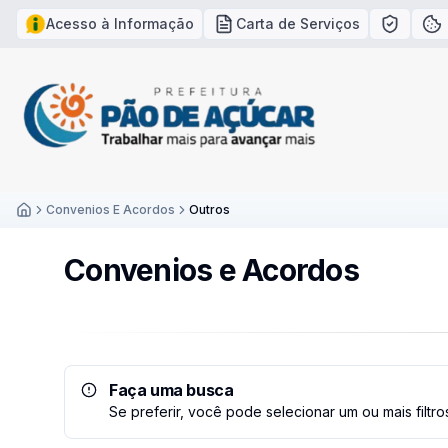
Acesso à Informação
Carta de Serviços
Política
Po
Convenios E Acordos
Outros
Inicío
Convenios e Acordos
Faça uma busca
Se preferir, você pode selecionar um ou mais filtr