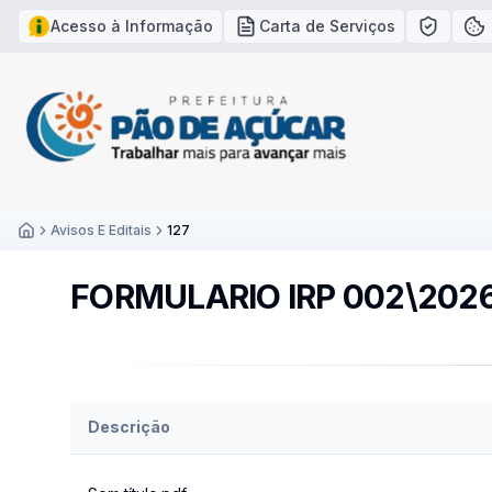
Acesso à Informação
Carta de Serviços
Política
Po
Avisos E Editais
127
Inicío
FORMULARIO IRP 002\202
Descrição